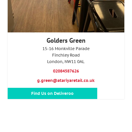
Golders Green
15-16 Monkville Parade
Finchley Road
London, NW11 0AL
02084587626
g.green@atariyaretail.co.uk
Find Us on Deliveroo