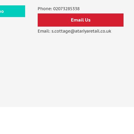
Phone:
02073285338
oo
Email Us
Email:
s.cottage@atariyaretail.co.uk