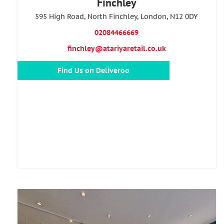
Finchley
595 High Road, North Finchley, London, N12 0DY
02084466669
finchley@atariyaretail.co.uk
Find Us on Deliveroo