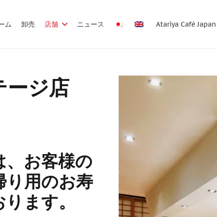
ーム
卸売
店舗
ニュース
Atariya Café Japan
テージ店
は、お客様の
帰り用のお寿
おります。