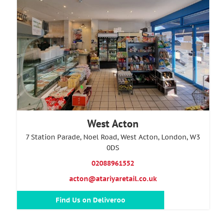
West Acton
7 Station Parade, Noel Road, West Acton, London, W3
0DS
02088961552
acton@atariyaretail.co.uk
Find Us on Deliveroo